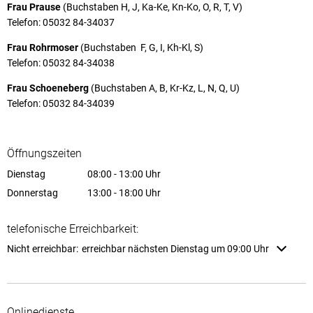
Frau Prause
(Buchstaben H, J, Ka-Ke, Kn-Ko, O, R, T, V)
Telefon: 05032 84-34037
Frau Rohrmoser
(Buchstaben F, G, I, Kh-Kl, S)
Telefon: 05032 84-34038
Frau Schoeneberg
(Buchstaben A, B, Kr-Kz, L, N, Q, U)
Telefon: 05032 84-34039
Öffnungszeiten
Dienstag
08:00
-
13:00
Uhr
Von 08:00 bis 13:00 Uhr
Donnerstag
13:00
-
18:00
Uhr
Von 13:00 bis 18:00 Uhr
telefonische Erreichbarkeit:
Klicken, um weitere Erreichbarkeiten auszublenden
Nicht erreichbar:
erreichbar nächsten Dienstag um 09:00 Uhr
Onlinedienste