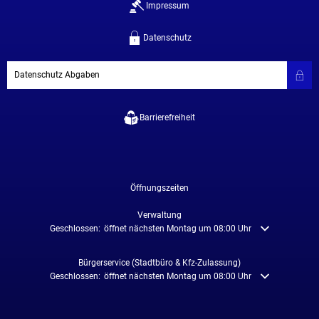
Impressum
Datenschutz
Datenschutz Abgaben
Barrierefreiheit
Öffnungszeiten
Verwaltung
Klicken, um weitere Öffnungs- oder Schließzeiten auszublenden
Geschlossen:
öffnet nächsten Montag um 08:00 Uhr
Bürgerservice (Stadtbüro & Kfz-Zulassung)
Klicken, um weitere Öffnungs- oder Schließzeiten auszublenden
Geschlossen:
öffnet nächsten Montag um 08:00 Uhr