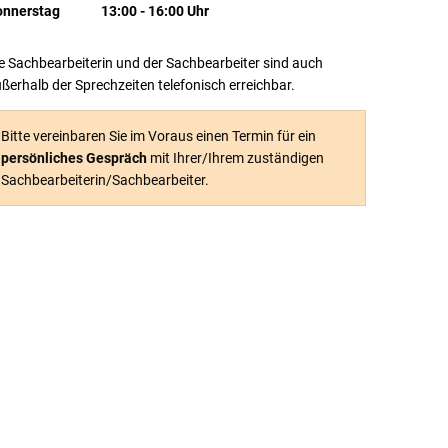
Von 09:00 bis 13:00 Uhr
onnerstag
13:00
-
16:00
Uhr
Von 13:00 bis 16:00 Uhr
e Sachbearbeiterin und der Sachbearbeiter sind auch
ßerhalb der Sprechzeiten telefonisch erreichbar.
Bitte vereinbaren Sie im Voraus einen Termin für ein
persönliches Gespräch
mit Ihrer/Ihrem zuständigen
Sachbearbeiterin/Sachbearbeiter.