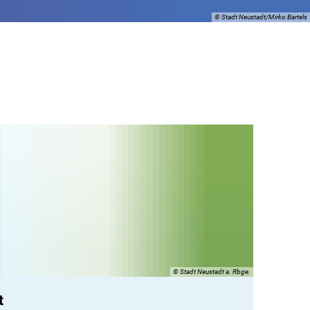
© Stadt Neustadt/Mirko Bartels
© Stadt Neustadt a. Rbge.
t