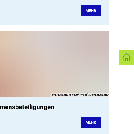
MEHR
pressmaster, © PantherMedia / pressmaster
hmensbeteiligungen
MEHR