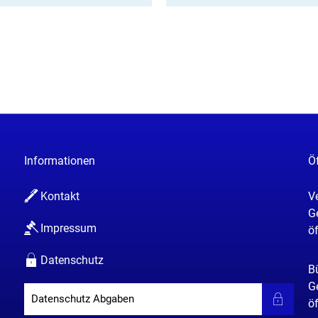
Informationen
Ö
Kontakt
V
K
G
Impressum
ö
Datenschutz
B
K
G
Datenschutz Abgaben
ö