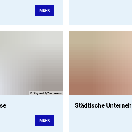
MEHR
© hKuprevich/Fotosearch
sse
Städtische Unterne
MEHR