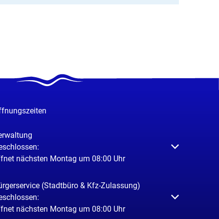
ffnungszeiten
erwaltung
licken, um weitere Öffnungs- oder Schließzeiten auszublenden
eschlossen:
ffnet nächsten Montag um 08:00 Uhr
ürgerservice (Stadtbüro & Kfz-Zulassung)
licken, um weitere Öffnungs- oder Schließzeiten auszublenden
eschlossen:
ffnet nächsten Montag um 08:00 Uhr