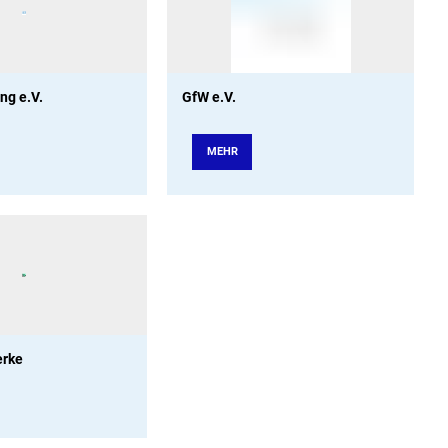
ng e.V.
GfW e.V.
MEHR
erke