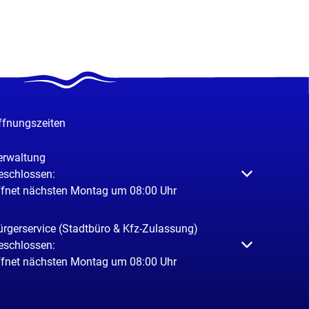
ffnungszeiten
erwaltung
licken, um weitere Öffnungs- oder Schließzeiten auszublenden
eschlossen:
ffnet nächsten Montag um 08:00 Uhr
ürgerservice (Stadtbüro & Kfz-Zulassung)
licken, um weitere Öffnungs- oder Schließzeiten auszublenden
eschlossen:
ffnet nächsten Montag um 08:00 Uhr