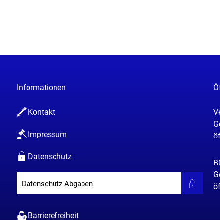
Informationen
Ö
Kontakt
V
K
G
Impressum
ö
Datenschutz
B
K
G
Datenschutz Abgaben
ö
Barrierefreiheit