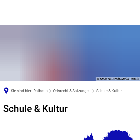
© Stadt Neustadt/Mirko Bartels
Sie sind hier:
Rathaus
Ortsrecht & Satzungen
Schule & Kultur
Schule
Schule & Kultur
&
Kultur