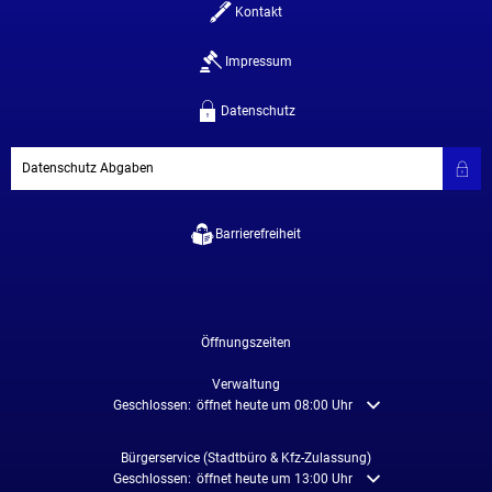
Kontakt
Impressum
Datenschutz
Datenschutz Abgaben
Barrierefreiheit
Öffnungszeiten
Verwaltung
Klicken, um weitere Öffnungs- oder Schließzeiten auszublenden
Geschlossen:
öffnet heute um 08:00 Uhr
Bürgerservice (Stadtbüro & Kfz-Zulassung)
Klicken, um weitere Öffnungs- oder Schließzeiten auszublenden
Geschlossen:
öffnet heute um 13:00 Uhr