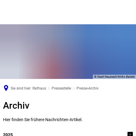
© Stadt Neustadt/Mirko Bartels
Sie sind hier:
Rathaus
Pressestelle
Presse-Archiv
Presse-
Archiv
Archiv
Hier finden Sie frühere Nachrichten-Artikel.
2025