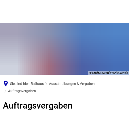
© Stadt Neustadt/Mirko Bartels
Sie sind hier:
Rathaus
Ausschreibungen & Vergaben
Auftragsvergaben
Auftragsvergaben
Auftragsvergaben