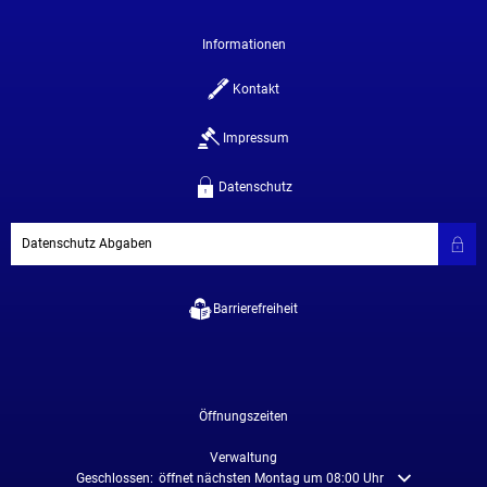
Informationen
Kontakt
Impressum
Datenschutz
Datenschutz Abgaben
Barrierefreiheit
Öffnungszeiten
Verwaltung
Klicken, um weitere Öffnungs- oder Schließzeiten auszublenden
Geschlossen:
öffnet nächsten Montag um 08:00 Uhr