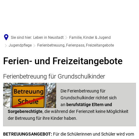
Sie sind hier:
Leben in Neustadt
Familie, Kinder & Jugend
Jugendpflege
Ferienbetreuung, Ferienpass, Freizeitangebote
Ferienbetreuung,
Ferien- und Freizeitangebote
Ferienpass,
Ferienbetreuung für Grundschulkinder
Freizeitangebote
Die Ferienbetreuung für
Grundschulkinder richtet sich
an
berufstätige Eltern
und
Sorgeberechtigte
, die während der Ferienzeit keine Möglichkeit
der Betreuung für ihre Kinder haben.
BETREUUNGSANGEBOT:
Für die Schülerinnen und Schüler wird vom