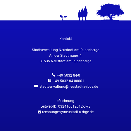
Verkehr
Kontakt
Stadtverwaltung Neustadt am Rübenberge
An der Stadtmauer 1
31535
Neustadt am Rübenberge
+49 5032 84-0
+49 5032 84-00001
stadtverwaltung@neustadt-a-rbge.de
eRechnung
Leitweg-ID: 032410012012-0-73
rechnungen@neustadt-a-rbge.de