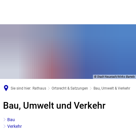
© Stadt Neustadt/Mirko Bartels
Sie sind hier:
Rathaus
Ortsrecht & Satzungen
Bau, Umwelt & Verkehr
Bau,
Bau, Umwelt und Verkehr
Umwelt
Bau
&
Verkehr