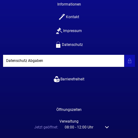
Informationen
Kontakt
Impressum
Datenschutz
Datenschutz Abgaben
Barrierefreiheit
Öffnungszeiten
Verwaltung
Klicken, um weitere Öffnungs- oder Schließzeiten auszublenden
Jetzt geöffnet:
08:00
-
12:00
Uhr
Von 08:00 bis 12:00 U