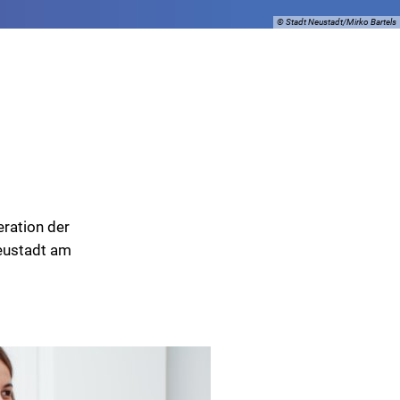
© Stadt Neustadt/Mirko Bartels
eration der
eustadt am