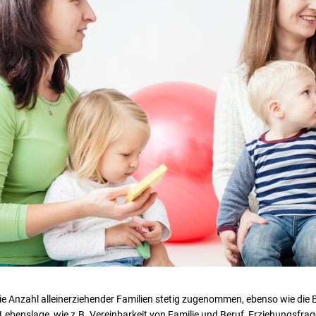
die Anzahl alleinerziehender Familien stetig zugenommen, ebenso wie die
ebenslage, wie z.B. Vereinbarkeit von Familie und Beruf, Erziehungsfra