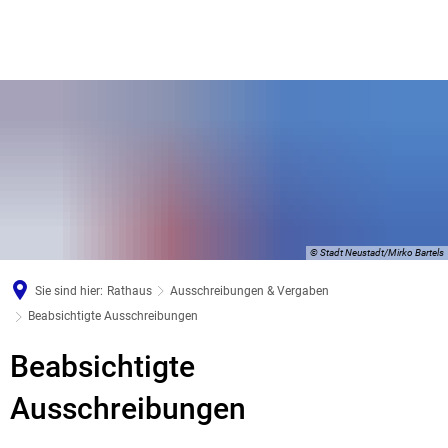
© Stadt Neustadt/Mirko Bartels
Sie sind hier:
Rathaus
Ausschreibungen & Vergaben
Beabsichtigte Ausschreibungen
Beabsichtigte
Beabsichtigte
Ausschreibungen
Ausschreibungen