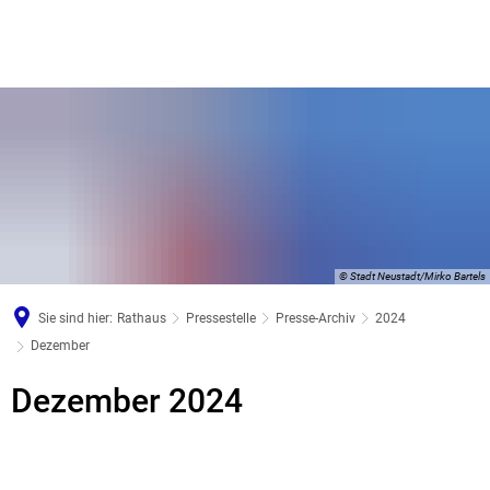
© Stadt Neustadt/Mirko Bartels
Sie sind hier:
Rathaus
Pressestelle
Presse-Archiv
2024
Dezember
Dezember
Dezember 2024