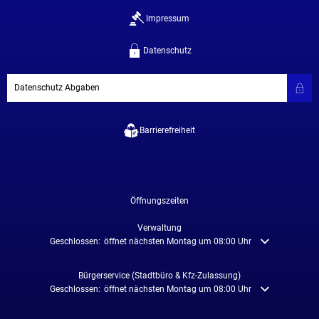
Impressum
Datenschutz
Datenschutz Abgaben
Barrierefreiheit
Öffnungszeiten
Verwaltung
Klicken, um weitere Öffnungs- oder Schließzeiten auszublenden
Geschlossen:
öffnet nächsten Montag um 08:00 Uhr
Bürgerservice (Stadtbüro & Kfz-Zulassung)
Klicken, um weitere Öffnungs- oder Schließzeiten auszublenden
Geschlossen:
öffnet nächsten Montag um 08:00 Uhr