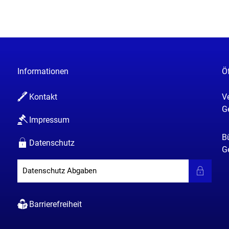
Informationen
Ö
Kontakt
V
K
G
Impressum
B
Datenschutz
K
G
Datenschutz Abgaben
Barrierefreiheit