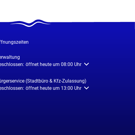
ffnungszeiten
erwaltung
licken, um weitere Öffnungs- oder Schließzeiten auszublenden
eschlossen:
öffnet heute um 08:00 Uhr
ürgerservice (Stadtbüro & Kfz-Zulassung)
licken, um weitere Öffnungs- oder Schließzeiten auszublenden
eschlossen:
öffnet heute um 13:00 Uhr