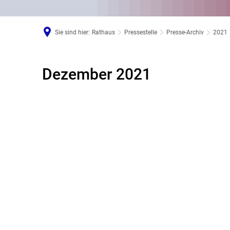
Sie sind hier:
Rathaus
Pressestelle
Presse-Archiv
2021
Dezember 2021
Dezember