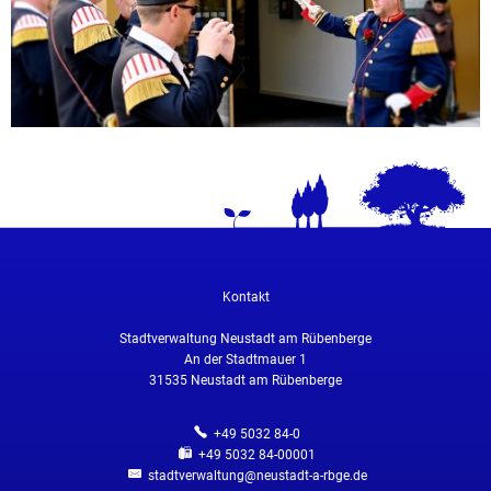
Kontakt
Stadtverwaltung Neustadt am Rübenberge
An der Stadtmauer 1
31535
Neustadt am Rübenberge
+49 5032 84-0
+49 5032 84-00001
stadtverwaltung@neustadt-a-rbge.de