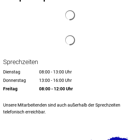
Suchergebnisse werden geladen
Suchergebnisse werden geladen
Sprechzeiten
Dienstag
08:00
-
13:00
Uhr
Von 08:00 bis 13:00 Uhr
Donnerstag
13:00
-
16:00
Uhr
Von 13:00 bis 16:00 Uhr
Freitag
08:00
-
12:00
Uhr
Von 08:00 bis 12:00 Uhr
Unsere Mitarbeitenden sind auch außerhalb der Sprechzeiten
telefonisch erreichbar.