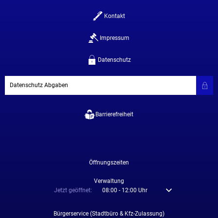
Kontakt
Impressum
Datenschutz
Datenschutz Abgaben
Barrierefreiheit
Öffnungszeiten
Verwaltung
Klicken, um weitere Öffnungs- oder Schließzeiten auszublenden
Jetzt geöffnet:
08:00
-
12:00
Uhr
Von 08:00 bis 12:00 U
Bürgerservice (Stadtbüro & Kfz-Zulassung)