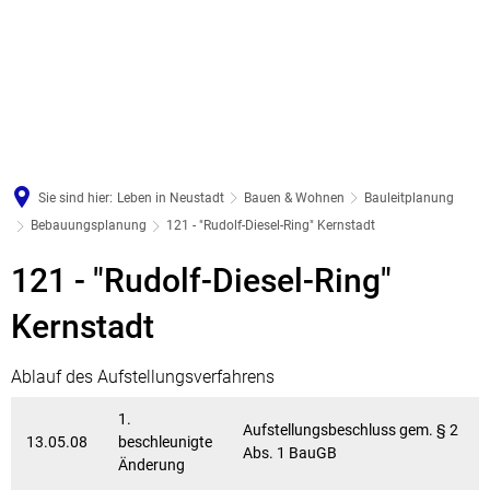
Sie sind hier:
Leben in Neustadt
Bauen & Wohnen
Bauleitplanung
Bebauungsplanung
121 - "Rudolf-Diesel-Ring" Kernstadt
121
121 - "Rudolf-Diesel-Ring"
-
Kernstadt
"Rudolf-
Ablauf des Aufstellungsverfahrens
Diesel-
1.
Ring"
Aufstellungsbeschluss gem. § 2
13.05.08
beschleunigte
Abs. 1 BauGB
Kernstadt
Änderung