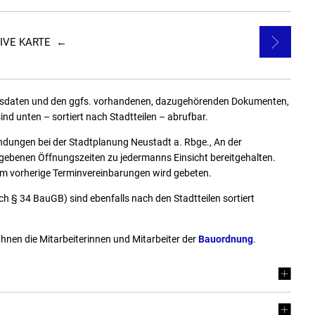
KTIVE KARTE ←
nsdaten und den ggfs. vorhandenen, dazugehörenden Dokumenten,
d unten – sortiert nach Stadtteilen – abrufbar.
dungen bei der Stadtplanung Neustadt a. Rbge., An der
ebenen Öffnungszeiten zu jedermanns Einsicht bereitgehalten.
Um vorherige Terminvereinbarungen wird gebeten.
 § 34 BauGB) sind ebenfalls nach den Stadtteilen sortiert
hnen die Mitarbeiterinnen und Mitarbeiter der
Bauordnung
.