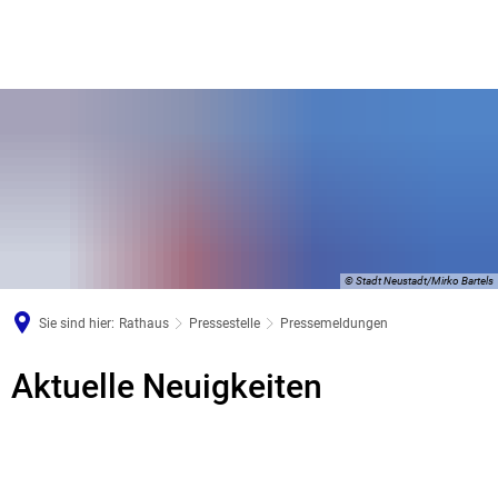
© Stadt Neustadt/Mirko Bartels
Sie sind hier:
Rathaus
Pressestelle
Pressemeldungen
Pressemeldungen
Aktuelle Neuigkeiten