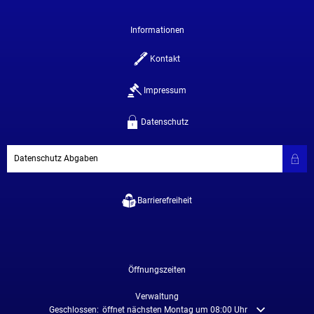
Informationen
Kontakt
Impressum
Datenschutz
Datenschutz Abgaben
Barrierefreiheit
Öffnungszeiten
Verwaltung
Klicken, um weitere Öffnungs- oder Schließzeiten auszublenden
Geschlossen:
öffnet nächsten Montag um 08:00 Uhr